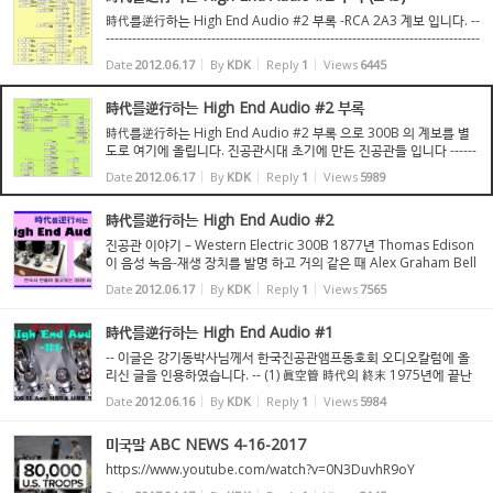
時代를逆行하는 High End Audio #2 부록 -RCA 2A3 계보 입니다. --
-------------------------------------------------------------------------------------
-------------------------------------------------------------------------------- RC
Date
2012.06.17
By
KDK
Reply
1
Views
6445
A 관은 일...
時代를逆行하는 High End Audio #2 부록
時代를逆行하는 High End Audio #2 부록 으로 300B 의 계보를 별
도로 여기에 올립니다. 진공관시대 초기에 만든 진공관들 입니다 ------
-------------------------------------------------------------------------------------
Date
2012.06.17
By
KDK
Reply
1
Views
5989
----------------------------...
時代를逆行하는 High End Audio #2
진공관 이야기 – Western Electric 300B 1877년 Thomas Edison
이 음성 녹음-재생 장치를 발명 하고 거의 같은 때 Alex Graham Bell
이 전화를 발명 했습니다. Bell Telephone Co 와 Bell Telephone L
Date
2012.06.17
By
KDK
Reply
1
Views
7565
ab. 이 생기고 1906년에 와서 Lee De Forest 가 3극...
時代를逆行하는 High End Audio #1
-- 이글은 강기동박사님께서 한국진공관앰프동호회 오디오칼럼에 올
리신 글을 인용하였습니다. -- (1) 眞空管 時代의 終末 1975년에 끝난
VIET NAM 전쟁에서 COLLINS 사의 진공관식 통신장비들이 많이 시
Date
2012.06.16
By
KDK
Reply
1
Views
5984
용됐습니다. 급속도로 발전한 반도체부품으로 민생 부...
미국말 ABC NEWS 4-16-2017
https://www.youtube.com/watch?v=0N3DuvhR9oY