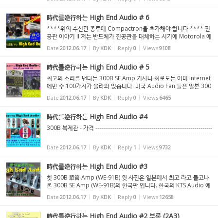
대학에는 동양학생이 반 이상 됩니다. 어느 미...
時代를逆行하는 High End Audio # 6
****위의 수신관 종류에 Compactron을 추가해야 합니다 **** 진
공관 이야기 II 저는 반도체가 진공관을 대체하는 시기에 Motorola 에
서 새로운 반도체소자 개발책임자로 일하고 있섰습니다. 1960년대 초
Date
2012.06.17
By
KDK
Reply
0
Views
9108
에는 Color TV가 앞으로 가전업계를 좌우하게 되는 품목...
時代를逆行하는 High End Audio # 5
최고의 소리를 낸다는 300B SE Amp 기사나 회로도는 이미 Internet
에만 수 100가지가 올라와 있습니다. 미국 Audio Fan 들은 일본 300
B 열풍에는 대부분이 반신반의였습니다. 일본의 Shishido 씨 가 300
Date
2012.06.17
By
KDK
Reply
0
Views
6465
B SE Amp는“이”소리가 최고라고 미국 진공...
時代를逆行하는 High End Audio #4
300B 복제관 - 가격 ------------------------------------------------------------
-------------------------------------------------------------------------------------
------------ KDK: Western Electric 300B는 미국서 1996년에 재생산
Date
2012.06.17
By
KDK
Reply
1
Views
9732
이 시작 됐지...
時代를逆行하는 High End Audio #3
첫 300B 單管 Amp (WE-91B) 윗 사진은 일본에서 최고 라고 들고나
온 300B SE Amp (WE-91B)의 한국판 입니다. 한국의 KTS Audio 에
서 Original에 충실하게 만든 것으로 Tube line-up 은 WE310A – W
Date
2012.06.17
By
KDK
Reply
0
Views
12658
E310A -300B – WE274A 로 되어 있습니다. 제가 여...
時代를逆行하는 High End Audio #2 부록 (2A3)