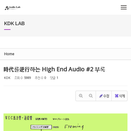
Sketchbook5, 스케치북5
Sketchbook5, 스케치북5
메뉴 건너뛰기
KDK LAB
Home
時代를逆行하는 High End Audio #2 부록
KDK
조회 수
5989
추천 수
0
댓글
1
수정
삭제