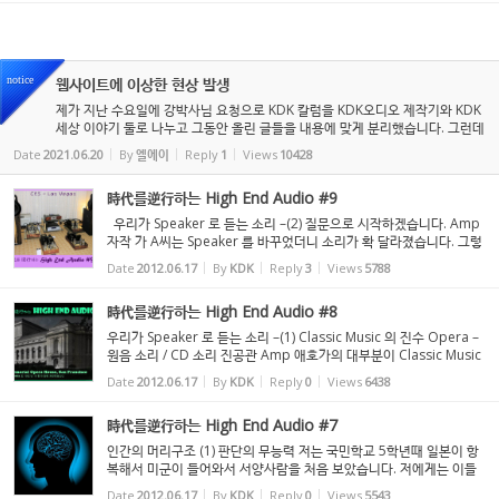
notice
웹사이트에 이상한 현상 발생
제가 지난 수요일에 강박사님 요청으로 KDK 칼럼을 KDK오디오 제작기와 KDK
세상 이야기 둘로 나누고 그동안 올린 글들을 내용에 맞게 분리했습니다. 그런데
어제 금요일과 오늘 사이에 이상한 글들이 50개 이상 KDK 오디오 제작기에 올
Date
2021.06.20
By
엘에이
Reply
1
Views
10428
라오고, 박사님 글들은 ...
時代를逆行하는 High End Audio #9
우리가 Speaker 로 듣는 소리 –(2) 질문으로 시작하겠습니다. Amp
자작 가 A씨는 Speaker 를 바꾸었더니 소리가 확 달라졌습니다. 그렇
다면 지금까지 듣던 소리는 Speaker 소리였던가요? 전시장이나 High
Date
2012.06.17
By
KDK
Reply
3
Views
5788
End Audio Shop 에서 기회가 있슬 때 마다 좋다고 하...
時代를逆行하는 High End Audio #8
우리가 Speaker 로 듣는 소리 –(1) Classic Music 의 진수 Opera –
원음 소리 / CD 소리 진공관 Amp 애호가의 대부분이 Classic Music
애호가 라고 합니다. 한진동 도 예외는 아니라고 봅니다. 제가 Sunnyv
Date
2012.06.17
By
KDK
Reply
0
Views
6438
ale 에 살 때 였습니다. Sunnyvale 은 S...
時代를逆行하는 High End Audio #7
인간의 머리구조 (1) 판단의 무능력 저는 국민학교 5학년때 일본이 항
복해서 미군이 들어와서 서양사람을 처음 보았습니다. 저에게는 이들
이 백인과 흑인 이외에는 모두가 똑 같이 보였습니다. California 주립
Date
2012.06.17
By
KDK
Reply
0
Views
5543