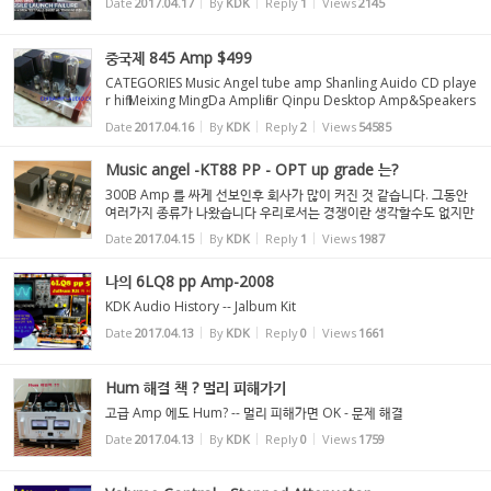
Date
2017.04.17
By
KDK
Reply
1
Views
2145
중국제 845 Amp $499
CATEGORIES Music Angel tube amp Shanling Auido CD playe
r hifi Meixing MingDa Amplifier Qinpu Desktop Amp&Speakers
Choseal hi-fi Cables QiuYeYuan Vacuum tube/ Electron valve
Date
2017.04.16
By
KDK
Reply
2
Views
54585
Bewitch vacuum tube Amplifier Bada CD/HDCD/SACD player
G&W ...
Music angel -KT88 PP - OPT up grade 는?
300B Amp 를 싸게 선보인후 회사가 많이 커진 것 같습니다. 그동안
여러가지 종류가 나왔습니다 우리로서는 경쟁이란 생각할수도 없지만
모양이 마음에든다면 회로를 손보고 OPT 를 R-core 로 교채 하면 다
Date
2017.04.15
By
KDK
Reply
1
Views
1987
른 Amp가 탄생합니다 우리에게는 이런 능력이 있습니다
나의 6LQ8 pp Amp-2008
KDK Audio History -- Jalbum Kit
Date
2017.04.13
By
KDK
Reply
0
Views
1661
Hum 해결 책 ? 멀리 피해가기
고급 Amp 에도 Hum? -- 멀리 피해가면 OK - 문제 해결
Date
2017.04.13
By
KDK
Reply
0
Views
1759