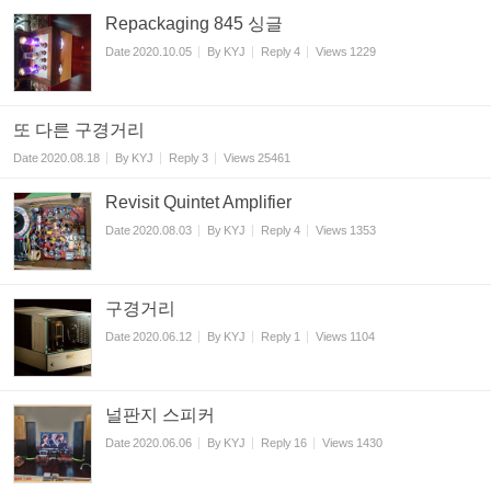
Repackaging 845 싱글
Date
2020.10.05
By
KYJ
Reply
4
Views
1229
또 다른 구경거리
Date
2020.08.18
By
KYJ
Reply
3
Views
25461
Revisit Quintet Amplifier
Date
2020.08.03
By
KYJ
Reply
4
Views
1353
구경거리
Date
2020.06.12
By
KYJ
Reply
1
Views
1104
널판지 스피커
Date
2020.06.06
By
KYJ
Reply
16
Views
1430