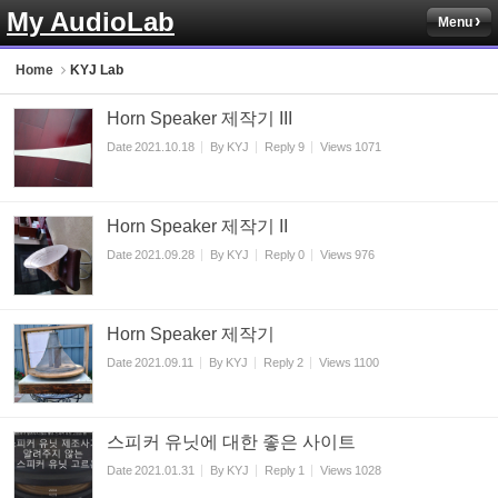
My AudioLab
Menu
Sketchbook5, 스케치북5
Home
KYJ Lab
Horn Speaker 제작기 III
Date
2021.10.18
By
KYJ
Reply
9
Views
1071
Sketchbook5, 스케치북5
Horn Speaker 제작기 II
Date
2021.09.28
By
KYJ
Reply
0
Views
976
Horn Speaker 제작기
Date
2021.09.11
By
KYJ
Reply
2
Views
1100
스피커 유닛에 대한 좋은 사이트
Date
2021.01.31
By
KYJ
Reply
1
Views
1028