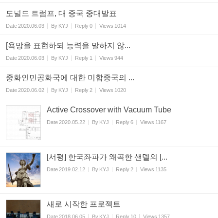
도널드 트럼프, 대 중국 중대발표
Date
2020.06.03
By
KYJ
Reply
0
Views
1014
[욕망을 표현하되 능력을 말하지 않...
Date
2020.06.03
By
KYJ
Reply
1
Views
944
중화인민공화국에 대한 미합중국의 ...
Date
2020.06.02
By
KYJ
Reply
2
Views
1020
Active Crossover with Vacuum Tube
Date
2020.05.22
By
KYJ
Reply
6
Views
1167
[서평] 한국좌파가 왜곡한 샌델의 [...
Date
2019.02.12
By
KYJ
Reply
2
Views
1135
새로 시작한 프로젝트
Date
2018.06.05
By
KYJ
Reply
10
Views
1357