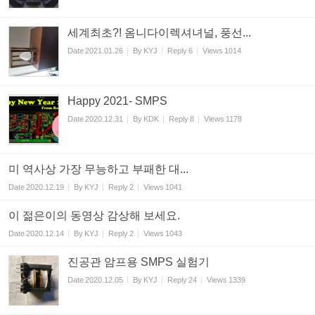
세계최초?! 옴니다이렉셔녀널, 풍선...
Date
2021.01.26
By
KYJ
Reply
6
Views
1014
Happy 2021- SMPS
Date
2020.12.31
By
KDK
Reply
8
Views
1178
미 역사상 가장 무능하고 부패한 대...
Date
2020.12.19
By
KYJ
Reply
2
Views
1041
이 젊은이의 동영상 감상해 보세요.
Date
2020.12.14
By
KYJ
Reply
2
Views
1043
진공관 암프용 SMPS 실험기
Date
2020.12.05
By
KYJ
Reply
24
Views
1339