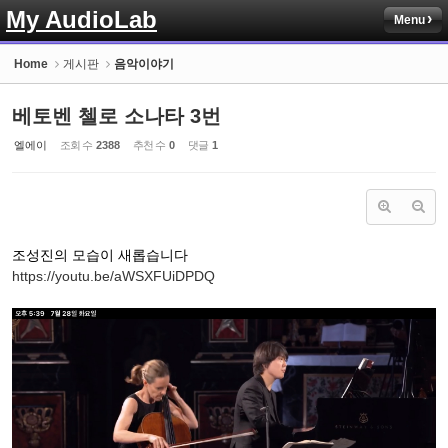
My AudioLab
Menu
Sketchbook5, 스케치북5
Home
게시판
음악이야기
베토벤 첼로 소나타 3번
엘에이
조회 수
2388
추천 수
0
댓글
1
Sketchbook5, 스케치북5
조성진의 모습이 새롭습니다
https://youtu.be/aWSXFUiDPDQ