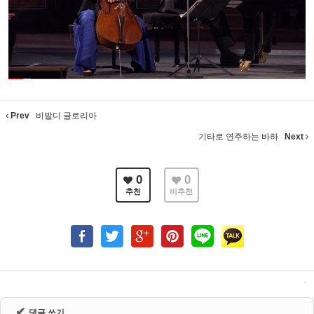
Prev
비발디 글로리아
기타로 연주하는 바하
Next
0
0
추천
비추천
✔
댓글 쓰기