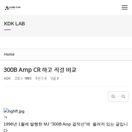
Sketchbook5, 스케치북5
Sketchbook5, 스케치북5
메뉴 건너뛰기
KDK LAB
Home
300B Amp CR 하고 직결 비교
KDK
조회 수
1885
추천 수
0
댓글
3
ㅋ
1998년 1월에 발행한 MJ "300B Amp 걸작선"에 올려저 있는 글입니
다