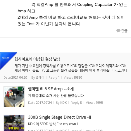
2) 직결Amp 를 만드러서 Coupling Capacitor 가 없는
Amp 하고
2대의 Amp 특성 비교 하고 소리비교도 해보는 것이 더 의미
있는 Test 가 아닌가 생각해 봅니다.
댓글
notice
웹사이트에 이상한 현상 발생
제가 지난 수요일에 강박사님 요청으로 KDK 칼럼을 KDK오디오 제작기와 KDK
세상 이야기 둘로 나누고 그동안 올린 글들을 내용에 맞게 분리했습니다. 그런데
어제 금요일과 오늘 사이에 이상한 글들이 50개 이상 KDK 오디오 제작기에 올
Date
2021.06.20
By
엘에이
Reply
1
Views
10880
라오고, 박사님 글들은 ...
앰미맨 6L6 SE Amp --소개
제 마음대로 소개 사진 한장 올렸습니다
Date
2017.07.24
By
KDK
Reply
8
Views
1995
300B Single Stage Direct Drive -II
KDK 의 SSDD 방식 For my own I
Date
2017.07.24
By
KDK
Reply
6
Views
2228