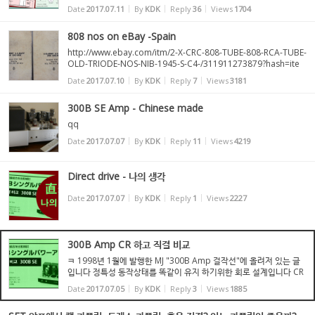
성을 빠듯하게 잡았습니다 삽질과정에서 B전압을 올릴수도 있습니다.
Date
2017.07.11
By
KDK
Reply
36
Views
1704
참고로 36LW6 -300B 특성표 올립니다
808 nos on eBay -Spain
http://www.ebay.com/itm/2-X-CRC-808-TUBE-808-RCA-TUBE-
OLD-TRIODE-NOS-NIB-1945-S-C4-/311911273879?hash=ite
m489f5c5597:g:sb0AAOSwTf9ZXoGy NOS 가 확실한 것 같습니
Date
2017.07.10
By
KDK
Reply
7
Views
3181
다
300B SE Amp - Chinese made
qq
Date
2017.07.07
By
KDK
Reply
11
Views
4219
Direct drive - 나의 생각
Date
2017.07.07
By
KDK
Reply
1
Views
2227
300B Amp CR 하고 직결 비교
ㅋ 1998년 1월에 발행한 MJ "300B Amp 걸작선"에 올려저 있는 글
입니다 정특성 동작상태를 똑같이 유지 하기위한 회로 설계입니다 CR
하고 직결 특성은 -한국서 배운 표현으로는 - 오차 번위내에서 같다고
Date
2017.07.05
By
KDK
Reply
3
Views
1885
볼수있습니다. 저자의 청감글은 FM반송 듣고 놀랐다...