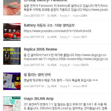
일본 전자사 Panasonic 이 Battery로 살아나고 있습니다 여기 Reno
북동부 사막에 초대형 공장이 가동되고 있습니다 https://www.youtu
be.com/watch?v=mNk5l_3vGR8 공장구경 https://www.youtub
Date
2017.07.17
By
KDK
Reply
1
Views
2284
e.com/watch?v=QqNCXDi-aBE https://www.youtube.com/wa
tch?v=FQ...
Battery 자동차 구조 -10분 영어공부
https://www.youtube.com/watch?v=3SAxXUIre28
Date
2017.07.16
By
KDK
Reply
1
Views
1871
Replica 300B Review
좀 긴 글이라서 Part II 만 여기에 올립니다 http://www.dagogo.co
m/psvane-we-11-replica-300b-review http://www.dagogo.co
m/psvane-we-11-replica-300b-review Psvane WE 1:1 Replica
Date
2017.07.15
By
KDK
Reply
6
Views
53473
300B Review By: Kevin Fiske | July 2015 Big Es? Yes. It’s Au...
잘 틀리는 영어 단어
옛날에 학교에서 배운 기초 영어 -- 다시 복습해 보십시요 ㅋㅋ
Date
2017.07.13
By
KDK
Reply
1
Views
1915
mayo 36LW6 Amp
IST 권선비가 반듯이 1:1 일 필요는 없고 808 IST 를 0.8:1 로 사용 해
도 좋습니다. 20Kohm 정도의 Load 는 걸어주는 것이좋습니다. 정특