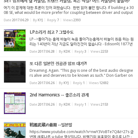
SET 암프에서 캪 카풀링, 트랜스 카풀링, 혹은 직결? 어느 카풀링이 좋을까?
여기 이 문제에 대한 토론이 있어 퍼왔습니다. 한번 읽어 볼만 합니다. If building a 30
0B SE, what would be more prefer for coupling between driver and output
stage? Interstage transformer or capacitor coupled? I've seen someone bu
Date
2017.06.29
By
KYJ
Reply
7
Views
2393
ilt an amp wi...
LP소리가 최고 ? 그럴수도
LP-->돌아가는 홈에 바늘이 녹음 돌아가는홈에서 바늘이 취음 하는 원
리는 140년이 지난 지금도 달라진것이 없습니다 - Edison이 1877년
에 발명 했습니다. 반도체개발을 전문으로한 저에게는 이런 기계식 음
Date
2017.06.28
By
KDK
Reply
3
Views
2253
성 녹음/재생장치가 아직도 현역으로 살아나고있다...
또 다른 일본인 진공관 암프 대가?!
Dreaming. Again. "This guy is one of the best audio designe
rs alive and deserves to be known as such." Don Garber on
Nori Komuro "Komuro is most likely the best tube circuit de
Date
2017.06.26
By
KYJ
Reply
1
Views
12692
signer alive. His design goals are always clean, clear, wide-b
an...
2nd Harmonics -- 좋은소리 관계
Date
2017.06.26
By
KDK
Reply
1
Views
2153
戦艦武蔵の最期 --일본말
https://www.youtube.com/watch?v=nwY3VoBTe7Q&t=27s 금
년에 새로나온 u-tube 영상입니다. 비행기의 보호없이 죽으로 나간 -