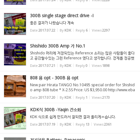
300B single stage direct drive -I
좋은 결과가 나왔습니다 계속
Date
2017.07.22
By
KDK
Reply
6
Views
2297
Shishido 300B Amp 가 No.1
Shishido 머리에 저장되있는 Reference 소리는 많은 사람들이 좋다
고 공감할수있는 그런 Reference 였다고 생각합니다. 경제를 정공했
지만 진공관 Amp를 자작하면서 자기가 좋다는 소리를 자기식으로 만
Date
2017.07.21
By
KDK
Reply
0
Views
1898
든 것이 듣는 사람들도 공감을 한겁니다. 몇년을 두고 ...
808 용 opt - 300B 용 opt
New pair Hirata TANGO No.10495 special order for Shishid
o amp 808 tube * X-2.5S Price: US $3,950.00 http://www.eba
y.com/itm/New-pair-Hirata-TANGO-No-10495-special-order
Date
2017.07.20
By
KDK
Reply
1
Views
2173
-for-Shishido-amp-808-tube-X-2-5S/282547269727?_trksid=
p2047675.c100005.m...
KDK식 300B -Yaqin 간소화
KDK 식으로 쉽게 만드러서 잘되면 결과 올리게ㅆ습니다.
Date
2017.07.19
By
KDK
Reply
13
Views
2361
전기차용 Battery- Panasonic