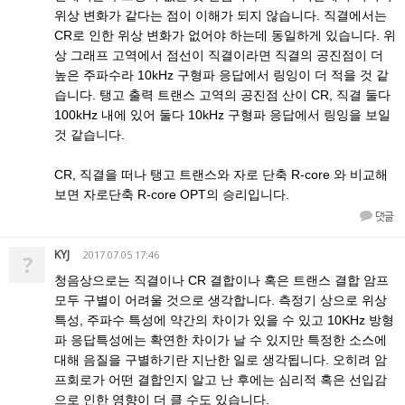
위상 변화가 같다는 점이 이해가 되지 않습니다. 직결에서는
CR로 인한 위상 변화가 없어야 하는데 동일하게 있습니다. 위
상 그래프 고역에서 점선이 직결이라면 직결의 공진점이 더
높은 주파수라 10kHz 구형파 응답에서 링잉이 더 적을 것 같
습니다. 탱고 출력 트랜스 고역의 공진점 산이 CR, 직결 둘다
100kHz 내에 있어 둘다 10kHz 구형파 응답에서 링잉을 보일
것 같습니다.
CR, 직결을 떠나 탱고 트랜스와 자로 단축 R-core 와 비교해
보면 자로단축 R-core OPT의 승리입니다.
댓글
KYJ
2017.07.05 17:46
?
청음상으로는 직결이나 CR 결합이나 혹은 트랜스 결합 암프
모두 구별이 어려울 것으로 생각합니다. 측정기 상으로 위상
특성, 주파수 특성에 약간의 차이가 있을 수 있고 10KHz 방형
파 응답특성에는 확연한 차이가 날 수 있지만 특정한 소스에
대해 음질을 구별하기란 지난한 일로 생각됩니다. 오히려 암
프회로가 어떤 결합인지 알고 난 후에는 심리적 혹은 선입감
으로 인한 영향이 더 클 수도 있습니다.