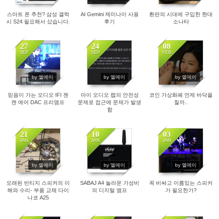
스마트 폰 추천? 삼성 갤럭
AI Gemini 제미나이 사용
환란의 시대에 구입한 현대
시 S24 필요해서 샀습니다.
후기
소나타
27
24
08
SEP
SEP
FEB
1806
1854
3131
by 엘에이
by 엘에이
by 엘에이
믿음이 가는 오디오 IFI 젠
마이 오디오 랩의 안전성
코인 가상화폐 언제 바닥을
캔 에어 DAC 프리앰프
문제로 접근에 문제가 발생
칠까..
함
21
10
03
JAN
JAN
JAN
3008
3434
3111
by 엘에이
by 엘에이
by 엘에이
오래된 빈티지 스피커의 이
SABAJ A4 놀라운 가성비
꼭 비싸고 이름있는 스피커
해와 수리- 부품 교체 다이
의 디지털 앰프
가 필요한가?
나코 A25