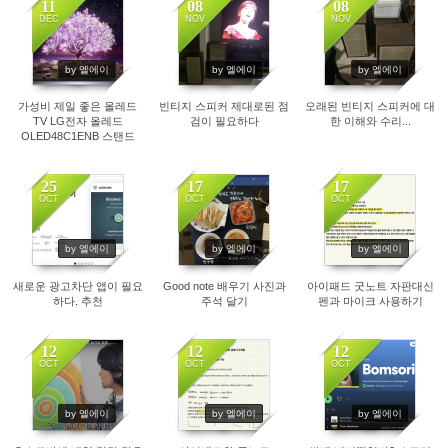
11
08
08
DEC
NOV
NOV
3170
3195
3530
by 엘에이
by 엘에이
by 엘에이
가성비 제일 좋은 올레드
빈티지 스피커 제대로된 점
오래된 빈티지 스피커에 대
TV LG전자 올레드
검이 필요하다
한 이해와 수리...
OLED48C1ENB 스탠드
25
17
17
OCT
OCT
OCT
2138
2933
2156
by 엘에이
by 엘에이
by 엘에이
새로운 광고차단 앱이 필요
Good note 배우기 사진과
아이패드 굿노트 자판대신
하다. 추천
주석 달기
펜과 마이크 사용하기
12
12
12
OCT
OCT
OCT
2075
1944
2145
by 엘에이
by 엘에이
by 엘에이