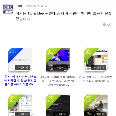
KDK
2017.04.25 08:46
여기는 Tip & Idea 판인데 공지 게시판이 어디에 있는지 못찾
았습니다.
댓글
15
19
notice
FEB
DEC
No Image
6538
1867
1827
by 관리자
by 엘에이
by 엘에이
[공지] 이 게시판은 자유로
애플의 가성비 제품 아이맥
가장 편하고 만만한 블루투
이 사용할 수 있습니다. 질
을 구입했습니다. 2024 아
쓰 스피커 sony xb-13
문이든 아이디어든 OK!!
이맥 M4 10core..
12
01
27
NOV
NOV
SEP
1826
1876
1928
by 엘에이
by 엘에이
by 엘에이