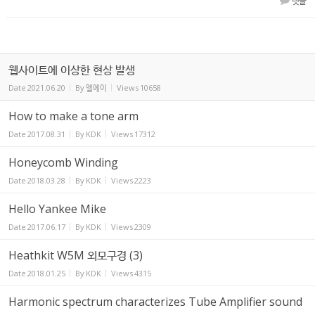
댓글
웹사이트에 이상한 현상 발생
Date
2021.06.20
By
엘에이
Views
10658
How to make a tone arm
Date
2017.08.31
By
KDK
Views
17312
Honeycomb Winding
Date
2018.03.28
By
KDK
Views
2223
Hello Yankee Mike
Date
2017.06.17
By
KDK
Views
2309
Heathkit W5M 외모구경 (3)
Date
2018.01.25
By
KDK
Views
4315
Harmonic spectrum characterizes Tube Amplifier sound