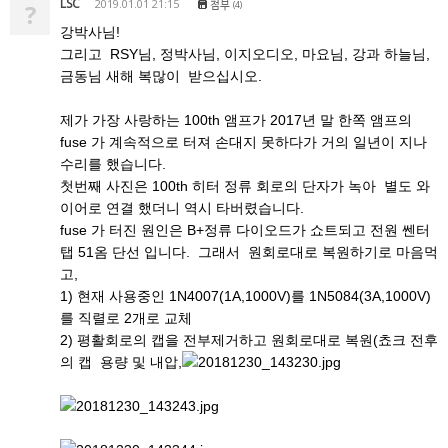
LSC
2019.01.01 21:15
첨부
?
(4)
강박사님!
그리고 RSY님, 정박사님, 이지오디오, 마요님, 강과 하늘님,
금동님 새해 복많이 받으십시오.
제가 가장 사랑하는 100th 앰프가 2017년 말 한쪽 앰프의
fuse 가 계속적으로 터져 손대지 못하다가 거의 일년이 지나
수리를 했습니다.
첫번째 사진은 100th 히터 정류 회로의 단자가 녹아 별도 와
이어로 연결 했더니 역시 타버렸습니다.
fuse 가 터진 원인은 B+정류 다이오드가 쇼트되고 전원 쎈터
탭 51옴 단선 입니다. 그래서 원회로대로 복원하기로 마음먹
고,
1) 현재 사용중인 1N4007(1A,1000V)를 1N5084(3A,1000V)
를 직렬로 2개로 교체
2) 평활회로의 캡을 전부제거하고 원회로대로 복원(쵸크 전후
의 캡 용량 및 내압,