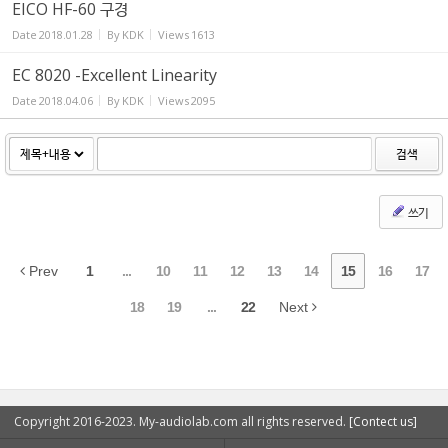
EICO HF-60 구경
Date
2018.01.28
By
KDK
Views
1613
EC 8020 -Excellent Linearity
Date
2018.04.06
By
KDK
Views
2095
검색
쓰기
Prev
1
...
10
11
12
13
14
15
16
17
18
19
...
22
Next
Copyright 2016-2023. My-audiolab.com all rights reserved.
[Contect us]