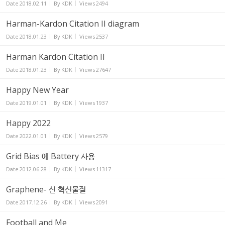
Date
2018.02.11
By
KDK
Views
2494
Harman-Kardon Citation II diagram
Date
2018.01.23
By
KDK
Views
2537
Harman Kardon Citation II
Date
2018.01.23
By
KDK
Views
27647
Happy New Year
Date
2019.01.01
By
KDK
Views
1937
Happy 2022
Date
2022.01.01
By
KDK
Views
2579
Grid Bias 에 Battery 사용
Date
2012.06.28
By
KDK
Views
11317
Graphene- 신 혁신물질
Date
2017.12.26
By
KDK
Views
2091
Football and Me