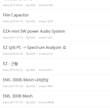
Date
2017.09.02
By
KDK
Views
2546
Film Capacitor
Date
2018.03.15
By
KDK
Views
1874
EZA-mini 5W power Audio System
Date
2017.12.13
By
KDK
Views
1621
EZ 님의 PC -> Spectrum Analyzer 로
Date
2018.05.20
By
KDK
Views
2316
EZ - 근황
Date
2019.02.20
By
KDK
Views
2017
EML-300B-Mesh 나의관심
Date
2017.07.26
By
KDK
Views
1882
EML 300B Mesh
Date
2017.07.25
By
KDK
Views
44050