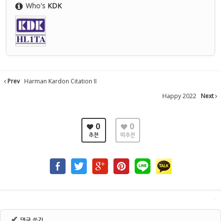
Who's
KDK
Prev
Harman Kardon Citation II
Happy 2022
Next
0
0
추천
비추천
✔
댓글 쓰기