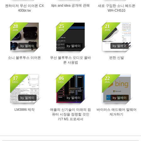
tips and idea 공개에 관해
젠하이저 무선 이어폰 CX
새로 구입한 소니 헤드폰
400bt tw
WH-CH510
28
25
21
JAN
JAN
JAN
1800
1805
1951
by 엘에이
by 엘에이
by 엘에이
소니 블루투스 이어폰
무선 블루투스 오디오 올바
편한 신발
른 사용법
17
06
22
DEC
DEC
JUL
1817
1823
1843
by 엘에이
by 엘에이
by 엘에이
LM3886 제작
애플의 신기술이 미래의 컴
바이러스 애드웨어 말웨어
퓨터 시장을 점령할 것인
제거하기
가? M1 프로세서