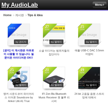
My AudioLab
Menu
Sketchbook5, 스케치북5
Home
게시판
Tips & Idea
27
25
notice
JUN
JUN
No Image
No Image
6890
1687
1816
by 관리자
by 엘에이
by 엘에이
Sketchbook5, 스케치북5
[공지] 이 게시판은 자유로
애플 USB-C DAC 3.5mm
소셜 미디어는 범죄자들의
이 사용할 수 있습니다. 질
어댑터
집단이다
문이든 아이디어든 OK!!
25
21
19
JUN
APR
APR
1883
1708
1965
by 엘에이
by 엘에이
by 엘에이
앵커 사운드코어 와이어리
IFI Zen Blu Bluetooth
24 bit 고음질 음원 스트리
스 이어폰 Soundcore by
Music Receiver 젠 불루 리
밍에 대해서
Anker Life A1 True
시버
Wireless Earbuds,