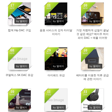
17
11
10
APR
APR
APR
1808
1842
1638
by 엘에이
by 엘에이
by 엘에이
힙댁 Hip DAC 구입
음원 서비스의 강자 타이달
가장 저렴하게 삽질이 끝날
이야기
것 같은 예감? 메이주 하이
파이 DAC + 애플 이어팟
08
29
10
APR
MAR
MAR
No Image
1870
1837
1776
by 엘에이
by 엘에이
by 엘에이
쿠델릭스 5K DAC 유감
아이패드 유감
배터리를 이용한 직류 공급
에 관한 이야기
10
11
31
MAR
FEB
JAN
No Image
1896
1753
1845
by 엘에이
by 엘에이
by 엘에이