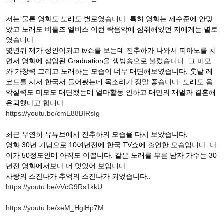
저는 물론 영화도 노래도 별로였습니다. 특히 영화는 제수준에 안맞
았고 노래도 비틀즈 엘비스 이런 락음악에 심취해있던 저에게는 별로
였습니다.
몇년뒤 제가 성인이되고 tv쇼를 보는데 진추하가 나와서 피아노를 치
면서 영화에 삽입된 Graduation을 생방송으로 불렀습니다. 그 미모
와 가창력 그리고 노래하는 모습이 너무 대단해보였습니다. 훗날 레
코드를 사서 한국서 들어봤는데 목소리가 정말 좋습니다. 노래도 음
악실력도 미모도 대단했는데 얼마활동 안하고 대만의 재벌과 결혼해
은퇴했다고 합니다
https://youtu.be/cmE88BIRsIg
최근 우연히 유튜브에서 진추하의 모습을 다시 보았습니다.
영화 30년 기념으로 10여년전에 한국 TV쇼에 출연한 모습입니다. 나
이가 50정도인데 아직도 이쁩니다. 같은 노래를 부른 남자 가수는 30
년전 영화에서보다 더 멋있어 보입니다.
사랑의 스잔나가 추억의 스잔나가 되었습니다..
https://youtu.be/vVcG9Rs1kkU
https://youtu.be/xeM_HglHp7M