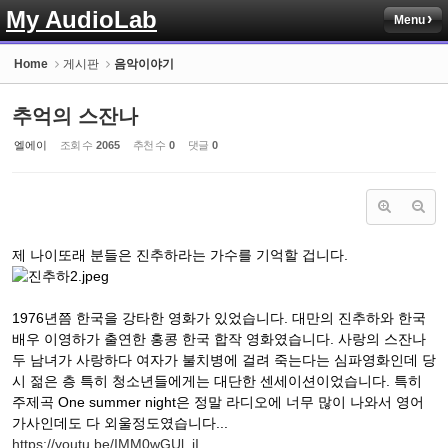
My AudioLab
Menu
Sketchbook5, 스케치북5
Home
게시판
음악이야기
추억의 스잔나
엘에이
조회 수
2065
추천 수
0
댓글
0
Sketchbook5, 스케치북5
제 나이또래 분들은 진추하라는 가수를 기억할 겁니다.
1976년쯤 한국을 강타한 영화가 있었습니다. 대만의 진추하와 한국
배우 이영하가 출연한 홍콩 한국 합작 영화였습니다. 사랑의 스잔나
두 남녀가 사랑하다 여자가 불치병에 걸려 죽는다는 심파영화인데 당
시 젊은 층 특히 청소년들에게는 대단한 센세이션이었습니다. 특히
주제곡 One summer night은 정말 라디오에 너무 많이 나와서 영어
가사인데도 다 외울정도였습니다...
https://youtu.be/IMM0wGUl_iI