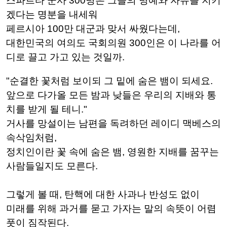
스파르타 군사 300명은 그들의 명예와 자유를 지키
겠다는 명분을 내세워
페르시아 100만 대군과 맞서 싸웠다는데,
대한민국의 여의도 국회의원 300인은 이 나라를 어
디로 끌고 가고 있는 것일까.
"순결한 꽃처럼 보이되 그 밑에 숨은 뱀이 되세요.
앞으로 다가올 모든 밤과 낮들은 우리의 지배와 통
치를 받게 될 테니."
거사를 망설이는 남편을 독려하던 레이디 맥베스의
속삭임처럼,
정치인이란 꽃 속에 숨은 뱀, 영원한 지배를 꿈꾸는
사람들일지도 모른다.
그렇게 볼 때, 탄핵에 대한 사과나 반성도 없이
미래를 위해 과거를 묻고 가자는 말의 속뜻이 어렴
풋이 짐작된다.