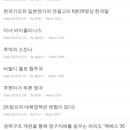
한국가요와 일본엔가의 연결고리 6분29영상 한국말
Date
2019.02.15
By
KDK
Views
2251
미녀 바이올리니스
Date
2019.01.31
By
엘에이
Views
2122
추억의 스잔나
Date
2019.01.14
By
엘에이
Views
2094
비발디 첼로 협주곡
Date
2019.01.11
By
엘에이
Views
1935
주현미가 부른 명곡
Date
2019.01.08
By
KDK
Views
2331
[트럼프의 대북정책은 변함이 없다]
Date
2019.01.04
By
KYJ
Views
2027
권력구조 개편을 통해 영구지배를 꿈꾸는 여의도 ‘맥베스 30