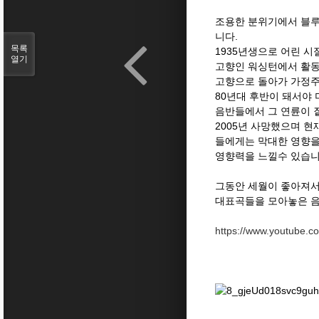
조용한 분위기에서 블루
니다.
목록
1935년생으로 어린 
열기
고향인 워싱턴에서 활동
고향으로 돌아가 가정주
80년대 후반이 돼서야
음반들에서 그 연륜이 
2005년 사망했으며 현
들에게는 막대한 영향을
영향력을 느낄수 있습니
그동안 세월이 좋아져서
대표곡들을 모아놓은 음
https://www.youtube