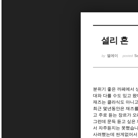
Sketchbook5, 스케치북5
셜리 혼
Sketchbook5, 스케치북5
엘에이
Se
by
posted
분위기 좋은 까페에서 
대와 다를 수도 있고 
재즈는 클라식도 아니고
최근 몇년동안은 재즈를
고 주로 듣는 장르가 
그런데 문득 듣고 싶은 
서 자주듣지는 못했습니
사려했는데 싼게없어서 