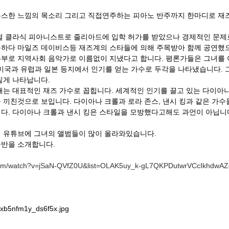
스한 느낌의 목소리 그리고 직접연주하는 피아노 반주까지 한마디로 재
시절 클라식 피아니스트로 줄리아드에 입학 허가를 받았으나 경제적인 문
하다 마일즈 데이비스등 재즈계의 스타들에 의해 주목받아 함께 공연했
부로 지역사회 음악가로 이름없이 지냈다고 합니다. 평론가들은 그녀를 
 미국과 유럽과 일본 등지에서 인기를 얻는 가수로 두각을 나타냈습니다.
짙게 나타납니다.
재는 대표적인 재즈 가수로 꼽힙니다. 세계적인 인기를 끌고 있는 다이아
 끼친것으로 보입니다. 다이아나 크롤과 로라 존스, 낸시 킹과 같은 가수
다. 다이아나 크롤과 낸시 킹은 스타일을 모방했다고해도 과언이 아닙니다
 유튜브에 그녀의 앨범들이 많이 올라와있습니다.
반을 소개합니다.
.com/watch?v=jSaN-QVfZ0U&list=OLAK5uy_k-gL7QKPDutwrVCcIkhdwAZ