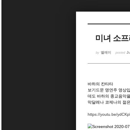
Sketchbook5, 스케치북5
미녀 소프
Sketchbook5, 스케치북5
엘에이
Ju
by
posted
바하의 칸타타
보기드문 명연주 영상입
데도 바하의 종교음악
막달레나 코제나의 젊은
https://youtu.be/ydC