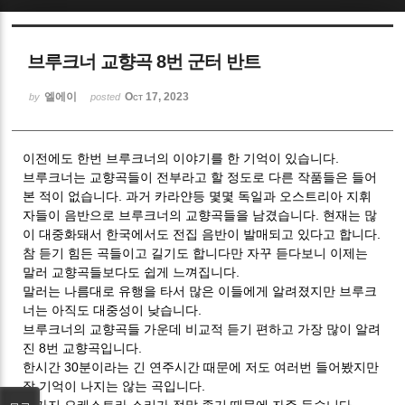
Sketchbook5, 스케치북5
브루크너 교향곡 8번 군터 반트
엘에이
Oct 17, 2023
by
posted
이전에도 한번 브루크너의 이야기를 한 기억이 있습니다.
Sketchbook5, 스케치북5
브루크너는 교향곡들이 전부라고 할 정도로 다른 작품들은 들어
본 적이 없습니다. 과거 카라얀등 몇몇 독일과 오스트리아 지휘
자들이 음반으로 브루크너의 교향곡들을 남겼습니다. 현재는 많
이 대중화돼서 한국에서도 전집 음반이 발매되고 있다고 합니다.
참 듣기 힘든 곡들이고 길기도 합니다만 자꾸 듣다보니 이제는
말러 교향곡들보다도 쉽게 느껴집니다.
말러는 나름대로 유행을 타서 많은 이들에게 알려졌지만 브루크
너는 아직도 대중성이 낮습니다.
브루크너의 교향곡들 가운데 비교적 듣기 편하고 가장 많이 알려
진 8번 교향곡입니다.
한시간 30분이라는 긴 연주시간 때문에 저도 여러번 들어봤지만
잘 기억이 나지는 않는 곡입니다.
한가지 오케스트라 소리가 정말 좋기 때문에 자주 듣습니다..