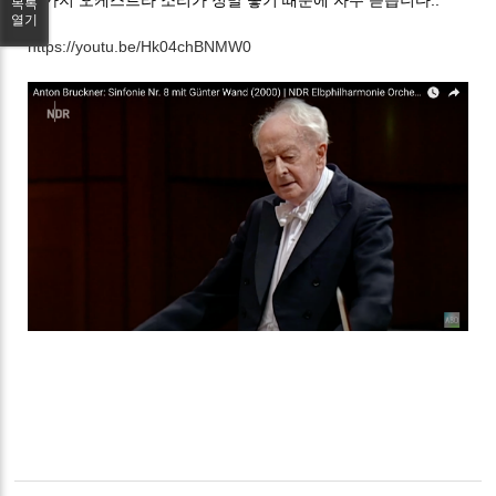
목록
열기
https://youtu.be/Hk04chBNMW0